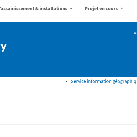
d’assainissement & installations
Projet en cours
A
ry
Service information géographi