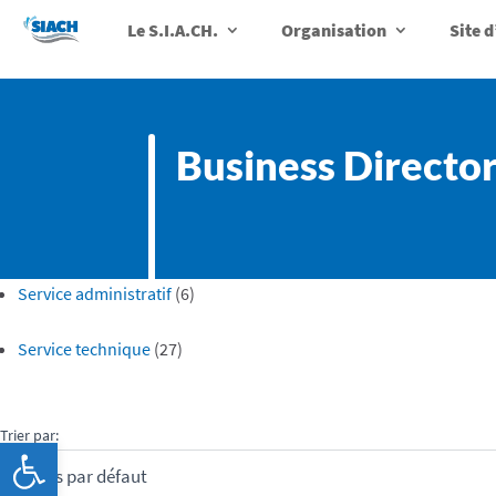
Le S.I.A.CH.
Organisation
Site 
Business Directo
Service administratif
(6)
Service technique
(27)
Trier par:
Ouvrir la barre d’outils