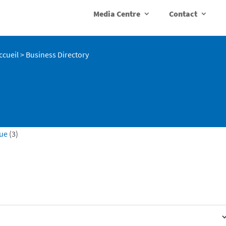
Media Centre
Contact
ccueil
>
Business Directory
que
(3)