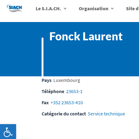
Le S.I.A.CH.
Organisation
Site 
Fonck Laurent
Pays
Luxembourg
Téléphone
23653-1
Fax
+352 23653-410
Catégorie du contact
Service technique
Ouvrir la barre d’outils