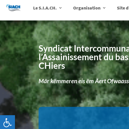
Le S.I.A.CH.
Organisation
Site 
Syndicat Intercommuna
l’Assainissement du bas
CHiers
Mär këmmeren eis ëm Äert Ofwaass
Ouvrir la barre d’outils