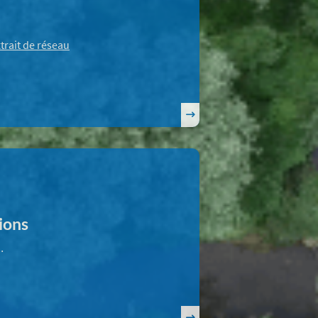
rait de réseau
tions
…