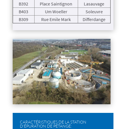
B392
Place Saintignon
Lasauvage
B403
Um Woeller
Soleuvre
B309
Rue Emile Mark
Differdange
CARACTÉRISTIQUES DE LA STATION
D’ÉPURATION DE PÉTANGE: