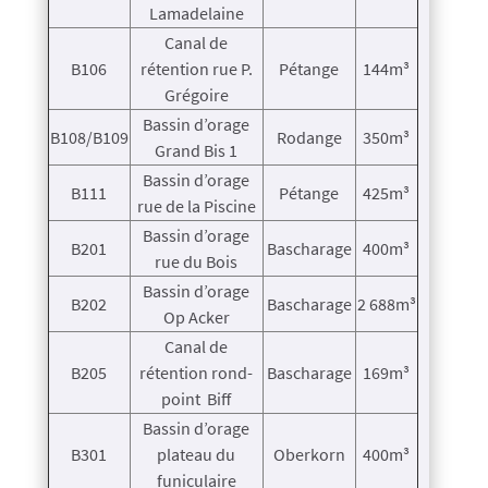
Lamadelaine
Canal de
B106
rétention rue P.
Pétange
144m³
Grégoire
Bassin d’orage
B108/B109
Rodange
350m³
Grand Bis 1
Bassin d’orage
B111
Pétange
425m³
rue de la Piscine
Bassin d’orage
B201
Bascharage
400m³
rue du Bois
Bassin d’orage
B202
Bascharage
2 688m³
Op Acker
Canal de
B205
rétention rond-
Bascharage
169m³
point Biff
Bassin d’orage
B301
plateau du
Oberkorn
400m³
funiculaire