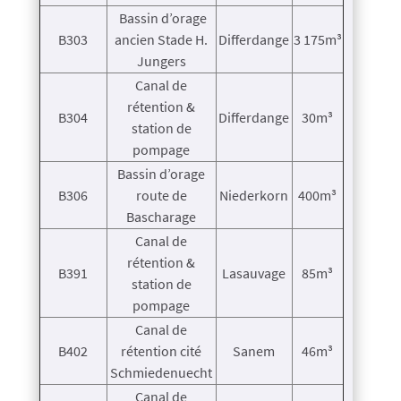
Bassin d’orage
B303
ancien Stade H.
Differdange
3 175m³
Jungers
Canal de
rétention &
B304
Differdange
30m³
station de
pompage
Bassin d’orage
B306
route de
Niederkorn
400m³
Bascharage
Canal de
rétention &
B391
Lasauvage
85m³
station de
pompage
Canal de
B402
rétention cité
Sanem
46m³
Schmiedenuecht
Canal de