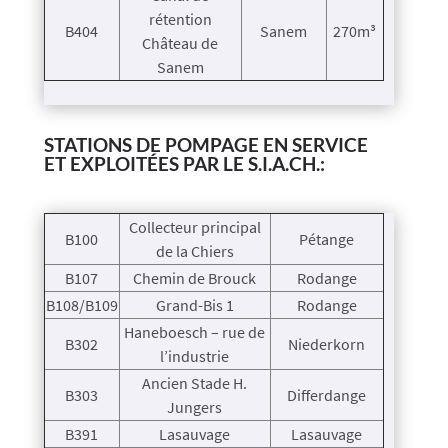
rétention
B404
Sanem
270m³
Château de
Sanem
STATIONS DE POMPAGE EN SERVICE
ET EXPLOITÉES PAR LE S.I.A.CH.:
Collecteur principal
B100
Pétange
de la Chiers
B107
Chemin de Brouck
Rodange
B108/B109
Grand-Bis 1
Rodange
Haneboesch – rue de
B302
Niederkorn
l’industrie
Ancien Stade H.
B303
Differdange
Jungers
B391
Lasauvage
Lasauvage