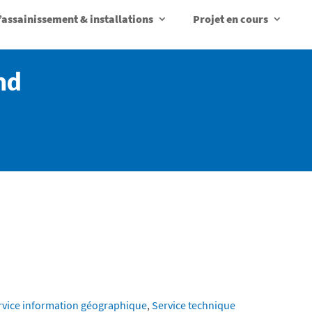
d’assainissement & installations
Projet en cours
nd
rvice information géographique
,
Service technique