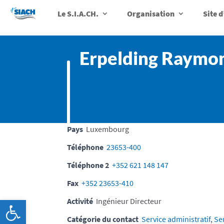
Le S.I.A.CH.
Organisation
Site 
Erpelding Raymo
Pays
Luxembourg
Téléphone
23653-400
Téléphone 2
+352 621 148 147
Fax
+352 23653-410
Ouvrir la barre d’outils
Activité
Ingénieur Directeur
Catégorie du contact
Service administratif
,
Se