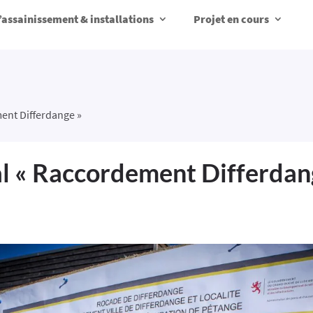
d’assainissement & installations
Projet en cours
ment Differdange »
al « Raccordement Differdan