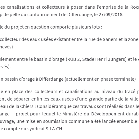
 les canalisations et collecteurs à poser dans l’emprise de la Ro
p de pelle du contournement de Differdange, le 27/09/2016.
 du projet en question comporte plusieurs lots :
collecteur des eaux usées existant entre la rue de Sanem et la zon
chevés)
ulement entre le bassin d’orage (RÜB 2, Stade Henri Jungers) et le 
evés).
’un bassin d’orage à Differdange (actuellement en phase terminale)
ise en place des collecteurs et canalisations au niveau du tracé
nt de séparer enfin les eaux usées d’une grande partie de la vill
eau de la Chiers ! Considérant que ces travaux sont réalisés dans l
ange – projet pour lequel le Ministère du Développement durabl
uvrage, une mise en soumission commune a été lancée ensemble a
r le compte du syndicat S.I.A.CH.