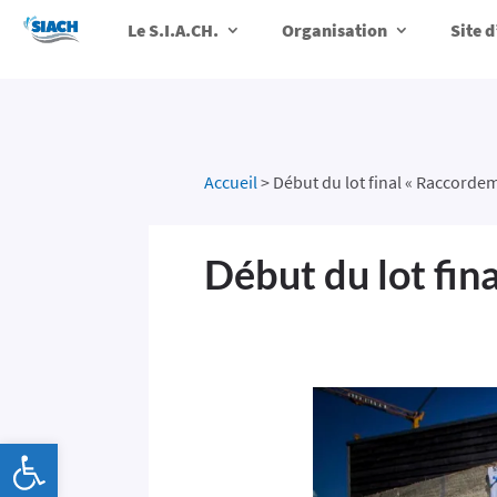
Le S.I.A.CH.
Organisation
Site 
Accueil
>
Début du lot final « Raccorde
Début du lot fin
Ouvrir la barre d’outils