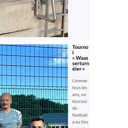
Tourno
i
« Waas
serturn
éier »
Comme
tous les
ans, un
tournoi
de
football
a eu lieu