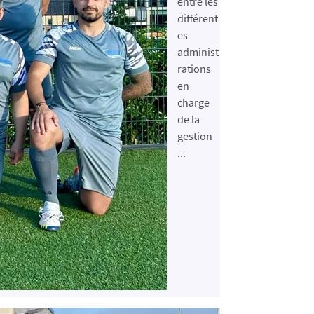
entre les
différent
es
administ
rations
en
charge
de la
gestion
...