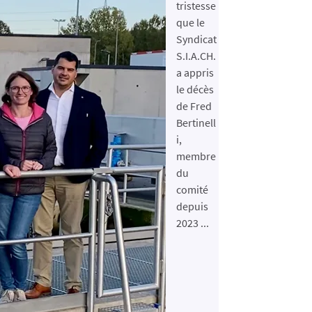
tristesse
que le
Syndicat
S.I.A.CH.
a appris
le décès
de Fred
Bertinell
i,
membre
du
comité
depuis
2023 ...