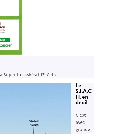
a Superdreckskëscht®. Cette ...
Le
S.I.A.C
H. en
deuil
C'est
avec
grande